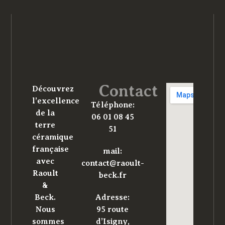
Contact
Découvrez
l’excellence
Téléphone:
de la
06 01 08 45
terre
51
céramique
française
mail:
avec
contact@raoult-
Raoult
beck.fr
&
Beck.
Adresse:
Nous
95 route
sommes
d’Isigny,